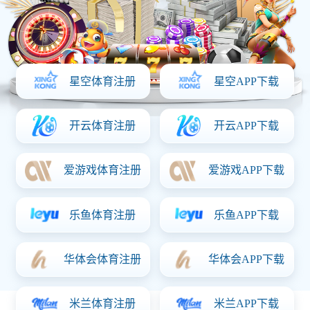
星空官网 · 值得信赖的体育数据平台
星空官网 专注于构建一个以赛事内容、数据服务与智能分析
为核心的数字生态平台，聚焦全球体育用户的实时信息与多