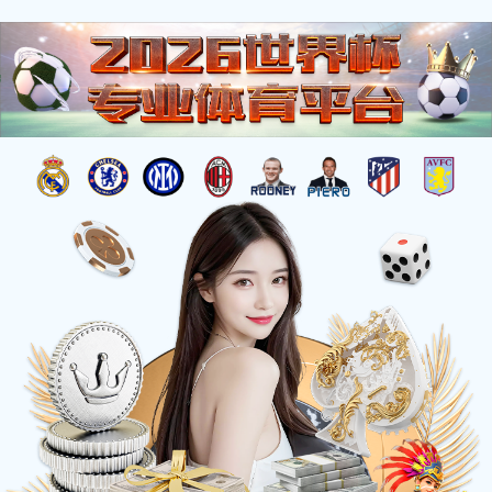
注册入口
全天更新 ·
星空官网
赛事
实时同步
无论您身在何处，
星空官网APP
为您带来高速、高
清、稳定的观赛体验。
下载客户端
网页端访问