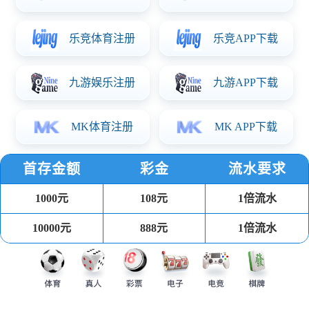
首页
/
体育热点
英超狼队在上周末客场不敌伯恩利后，正式宣告提前
三轮降入英冠联赛。这一结果令许多球迷感到意外，
毕竟狼队曾被视为中游劲旅。更令人震惊的是，俱乐
部在降级消息确认后不到24小时，便迅速宣布解雇主
帅加里·爱德华兹。这位去年夏天才接手球队的教头，
成为狼队降级后的第一个“牺牲品”。目前，球队已委
任助理教练暂时代理指挥，但外界普遍认为，狼队降
级后解雇主帅爱德华兹的决定，更像是为重建扫清障
碍。