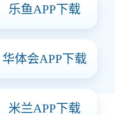
。好在赛季尚处初期，
下一篇：
狼队降级后解雇主帅爱德华兹
4