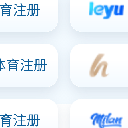
中率若不能回升至40%以上，勇士的进攻体系将面临持续挑战
但留给教练组思考战术重构的时间窗口，正在逐渐收窄。
#3
#