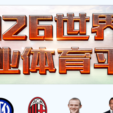
全天更新 ·
星
无论您身在何处，
星空官网A
体验。
下载客户端
网页