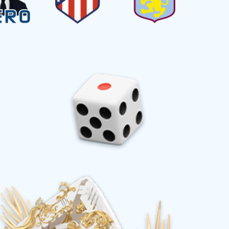
球进攻受困
之一。然而，本赛季这
篮的命中率已降至
赖以生存的无球进攻体