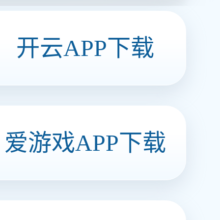
动绕掩护前就派出两名球
协防，切断传球路线。
惜放空底角射手来封锁
库里不得不更多地在远
率。
人的外线火力能为库里
游。当替补球员上场时，
即便通过掩护跑出空
的内切。勇士无球进攻
变化入手。格林的回归
从容的接球投篮环境。