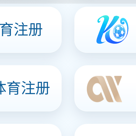
跑位研究已臻化境。许多球队采用“提前包夹”策略，在库里启
无法顺畅接球。同时，防守方会安排机动性强的侧翼球员从弱侧
人的比赛中，对方后卫和锋线始终保持在库里与球之间，甚至不
对性的防守升级，使得勇士以往流畅的无球传切变得支离破碎。
，或者被迫进行高难度急停跳投，这进一步拉低了其整体投篮效
开能力不足，进攻空间难以维持
支撑是其他球员的投射威胁。过去，克莱·汤普森、乔丹·普尔等
赛季，队内除库里外的三分命中率仅为34.2%，排名联盟中下
放任非射手球员在外线投篮。这种空间上的畸形分布，使得库里
的油漆区。对手可以大胆收缩防线，同时兼顾库里的外切和队友
体性，变成了单纯依赖库里个人能力的单打独斗。
士若想重新激活无球进攻体系，必须从提升掩护质量、丰富战术
，但更关键的是角色球员需要稳定输出外线火力，为库里创造更