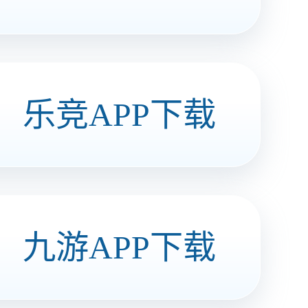
库里绕掩护接球投篮命中率降
至38%，
2026-06-09
推荐
星空官网
空网页版登录入口-星空（中国） ✔eson推荐🌈「2026
好运滚滚」已完成公开认证备案✅ 成立于2009年6月，注
册资金6亿，是一家生产各类互联网平台服务的厂家，是一
集科研、生产、销售为一体的互联网平台产品企业。星空