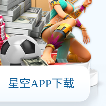
林的高位策应，还是安
质量明显下滑。格林因
过或绕过掩护，紧贴库
从上赛季的22%降至
导致其投篮命中率下滑，