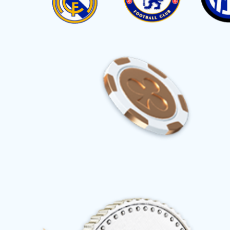
库里绕掩
金州勇士队的进攻体系
一标志性战术的效率
38%，创下近五个赛