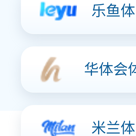
库里绕掩护接球投篮命
球队仍有时间调整，
上一篇：
上海海港助教孙祥被曝将执教沧州…
热榜精选
#1
#2