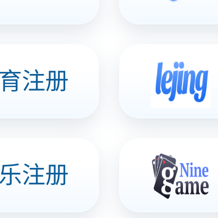
#3
#
助教孙祥被曝将执教
张之臻排名第29逼近亚洲一
哥宝座，吴
-09
推荐
2026-08-01
推荐