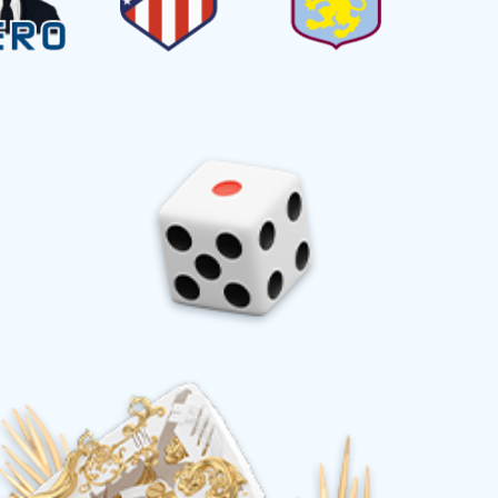
球探报告对照
。与此同时，易建联当
，他们的成长轨迹和球
技术特点的异同。