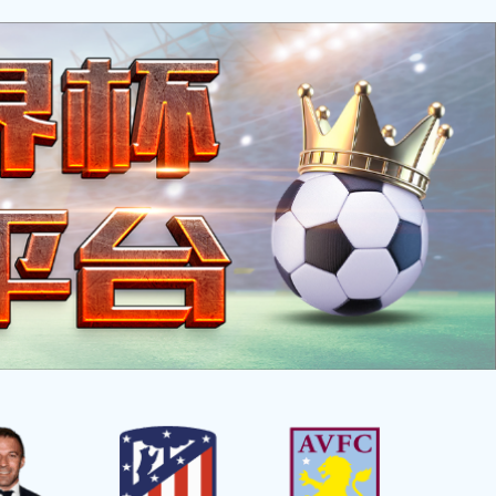
App
公司
体育
注册入口
简介
热点
空官网
赛事实时同步
PP
为您带来高速、高清、稳定的观赛
端访问